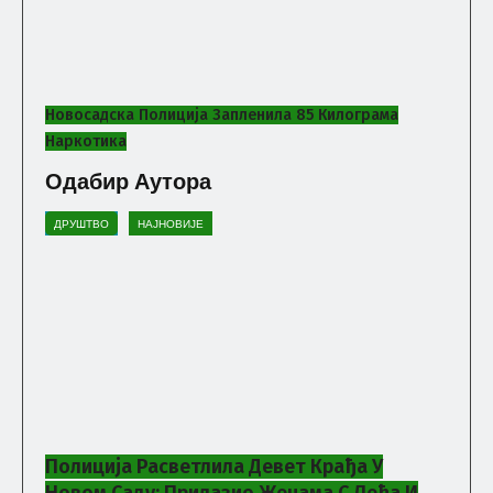
Новосадска Полиција Запленила 85 Килограма
Наркотика
Одабир Аутора
ДРУШТВО
НАЈНОВИЈЕ
Полиција Расветлила Девет Крађа У
Новом Саду: Прилазио Женама С Леђа И