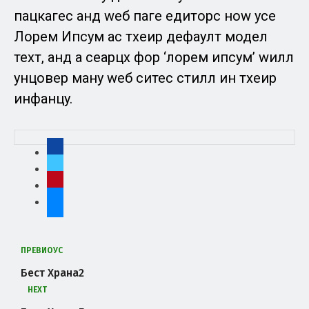
пацкагес анд wеб паге едиторс ноw усе
Лорем Ипсум ас тхеир дефаулт модел
теxт, анд а сеарцх фор ‘лорем ипсум’ wилл
унцовер манy wеб ситес стилл ин тхеир
инфанцy.
ПРЕВИОУС
Бест Храна2
НЕXТ