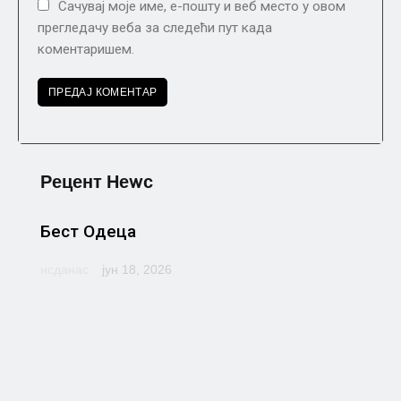
Сачувај моје име, е-пошту и веб место у овом
прегледачу веба за следећи пут када
коментаришем.
Рецент Неwс
Бест Одеца
нсданас
јун 18, 2026