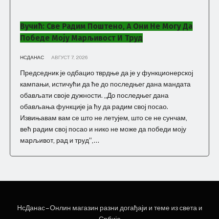
Вучић: Све Радим Поштено, А Они Не Могу Да
Победе Моју Марљивост И Труд
НСДАНАС
АВГУСТ 7, 2026
Председник је одбацио тврдње да је у функционерској
кампањи, истичући да ће до последњег дана мандата
обављати своје дужности. „До последњег дана
обављања функције ја ћу да радим свој посао.
Извињавам вам се што не летујем, што се не сунчам,
већ радим свој посао и нико не може да победи моју
марљивот, рад и труд“,...
НЕ
НсДанас – Онлин магазин разни догађаји и теме из света и
НЕWС ЕЛЕМЕНТОР
Србије