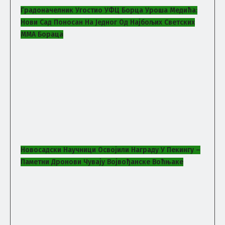
Градоначелник Угостио УФЦ Борца Уроша Медића:
Нови Сад Поносан На Једног Од Најбољих Светских
ММА Бораца
Новосадски Научници Освојили Награду У Пекингу –
Паметни Дронови Чувају Војвођанске Воћњаке