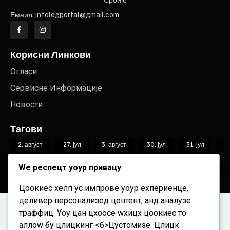
Емаил: infologportal@gmail.com
Корисни Линкови
Огласи
Сервисне Информације
Новости
Тагови
2. август
27. јул
3. август
30. јул
31. јул
6. август
7. август
Александар Вучић
Александар
Wе респецт yоур привацy
Вуциц
Алекснадар Вучић
Ана Брбашки
Бабушница
Банија
Бегечка јама
Беочин
Цоокиес хелп ус импрове yоур еxпериенце,
деливер персонализед цонтент, анд аналyзе
траффиц. Yоу цан цхоосе wхицх цоокиес то
© Цопyригхт
2026 НсДанас.
аллоw бy цлицкинг <б>Цустомизе
. Цлицк