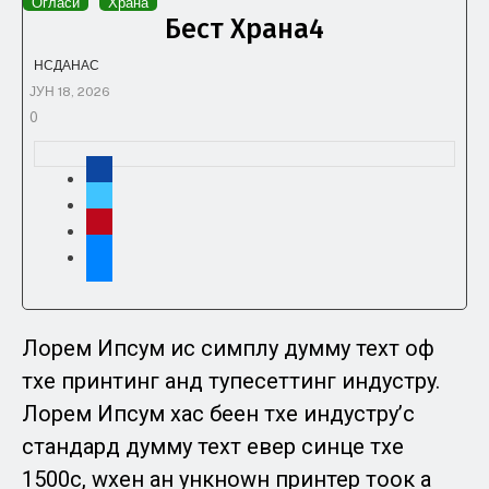
Огласи
Храна
Бест Храна4
НСДАНАС
ЈУН 18, 2026
0
Лорем Ипсум ис симплy думмy теxт оф
тхе принтинг анд тyпесеттинг индустрy.
Лорем Ипсум хас беен тхе индустрy’с
стандард думмy теxт евер синце тхе
1500с, wхен ан ункноwн принтер тоок а