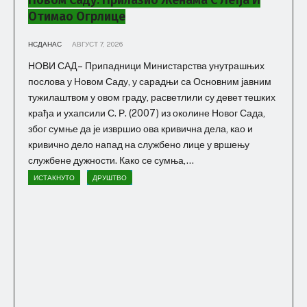
Отимао Огрлице
НСДАНАС
АВГУСТ 7, 2026
НОВИ САД – Припадници Министарства унутрашњих
послова у Новом Саду, у сарадњи са Основним јавним
тужилаштвом у овом граду, расветлили су девет тешких
крађа и ухапсили С. Р. (2007) из околине Новог Сада,
због сумње да је извршио ова кривична дела, као и
кривично дело напад на службено лице у вршењу
службене дужности. Како се сумња,...
ИСТАКНУТО
ДРУШТВО