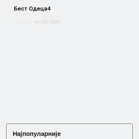
Бест Одеца4
нсданас
јун 18, 2026
Најпопуларније