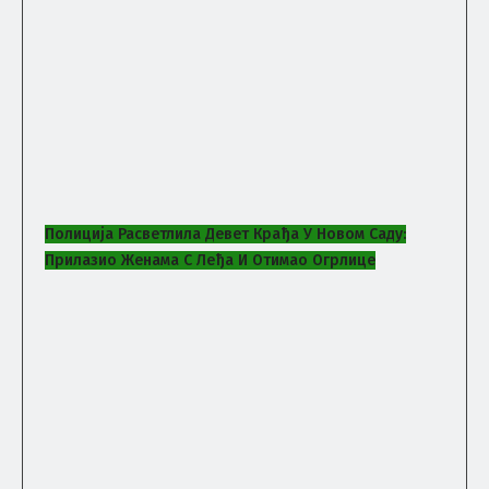
Полиција Расветлила Девет Крађа У Новом Саду:
Прилазио Женама С Леђа И Отимао Огрлице