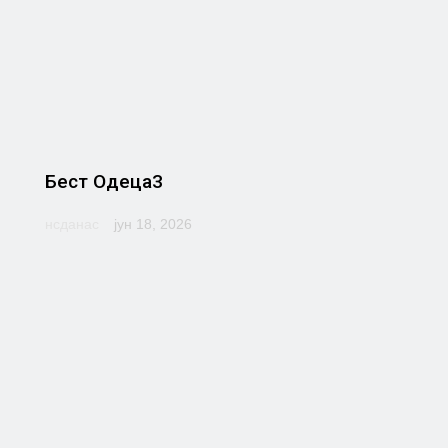
Бест Одеца3
нсданас
јун 18, 2026