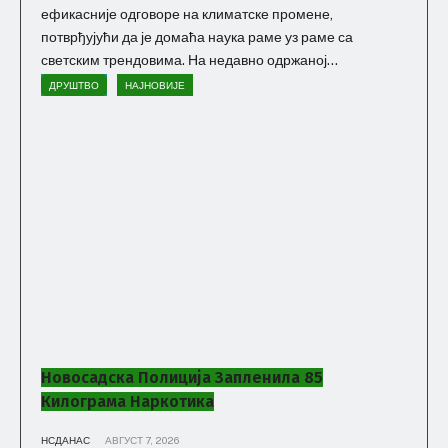
ефикасније одговоре на климатске промене,
потврђујући да је домаћа наука раме уз раме са
светским трендовима. На недавно одржаној...
ДРУШТВО
НАЈНОВИЈЕ
Новосадска Полиција Запленила 85
Килограма Наркотика
НСДАНАС
АВГУСТ 7, 2026