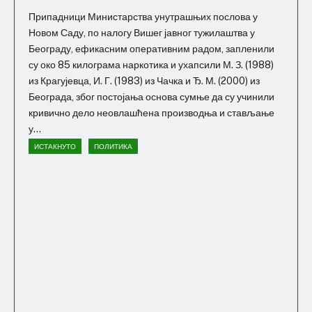
Припадници Министарства унутрашњих послова у
Новом Саду, по налогу Вишег јавног тужилаштва у
Београду, ефикасним оперативним радом, запленили
су око 85 килограма наркотика и ухапсили М. З. (1988)
из Крагујевца, И. Г. (1983) из Чачка и Ђ. М. (2000) из
Београда, због постојања основа сумње да су учинили
кривично дело неовлашћена производња и стављање
у...
ИСТАКНУТО
ПОЛИТИКА