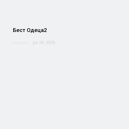
Бест Одеца2
нсданас
јун 18, 2026