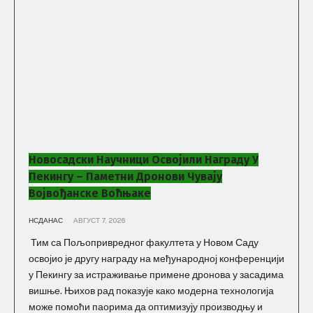
Новосадски Научници Освојили Награду У
Пекингу – Паметни Дронови Чувају
Војвођанске Воћњаке
НСДАНАС
АВГУСТ 7, 2026
Тим са Пољопривредног факултета у Новом Саду
освојио је другу награду на међународној конференцији
у Пекингу за истраживање примене дронова у засадима
вишње. Њихов рад показује како модерна технологија
може помоћи паорима да оптимизују производњу и