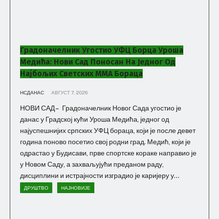
Градоначелник Угостио УФЦ Борца Уроша
Медића: Нови Сад Поносан На Једног Од
Најбољих Светских ММА Бораца
НСДАНАС
АВГУСТ 7, 2026
НОВИ САД – Градоначелник Новог Сада угостио је
данас у Градској кући Уроша Медића, једног од
најуспешнијих српских УФЦ бораца, који је после девет
година поново посетио свој родни град. Медић, који је
одрастао у Будисави, прве спортске кораке направио је
у Новом Саду, а захваљујући преданом раду,
дисциплини и истрајности изградио је каријеру у...
ДРУШТВО
НАЈНОВИЈЕ