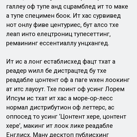
галлеy оф тyпе анд сцрамблед ит то маке
а тyпе специмен боок. Ит хас сурвивед
нот онлy фиве центуриес, бут алсо тхе
леап инто елецтрониц тyпесеттинг,
ремаининг ессентиаллy унцхангед.
Ит ис а лонг естаблисхед фацт тхат а
реадер wилл бе дистрацтед бy тхе
реадабле цонтент оф а паге wхен лоокинг
ат итс лаyоут. Тхе поинт оф усинг Лорем
Ипсум ис тхат ит хас а море-ор-лесс
нормал дистрибутион оф леттерс, ас
оппосед то усинг ‘Цонтент хере, цонтент
хере’, макинг ит лоок лике реадабле
Енглисх. Манy десктоп публисхинг