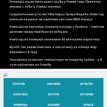
Полиција расветлила девет крађа у Новом Саду: Прилазио
женама с леђа и отимао огрлице
Градоначелник угостио УФЦ борца Уроша Медића: Нови Сад
поносан на једног од најбољих светских ММА бораца
Новосадски научници освојили награду у Пекингу – паметни
дронови чувају војвођанске воћњаке
Новосадска полиција запленила 85 килограма наркотика
Вучић: Све радим поштено, а они не могу да победе моју
марљивост и труд
Упозорење на високе температуре на подручју Србије – у 8
сати најтоплије на Палићу
НЕ
НЕWС ЕЛЕМЕНТОР
ПОЧЕТНА
НАЈНОВИЈЕ
ДРУШТВО
ПОЛИТИКА
КУЛТУРА
ИСТОРИЈА
ПРИВРЕДА
КОЛУМНЕ
ОГЛАСИ