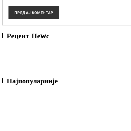
Бест Одеца
Рецент Неwс
нсданас
јун 18, 2026
Бест Одеца2
нсданас
јун 18, 2026
Најпопуларније
Вучић: Све радим поштено, а они не могу 
марљивост и труд