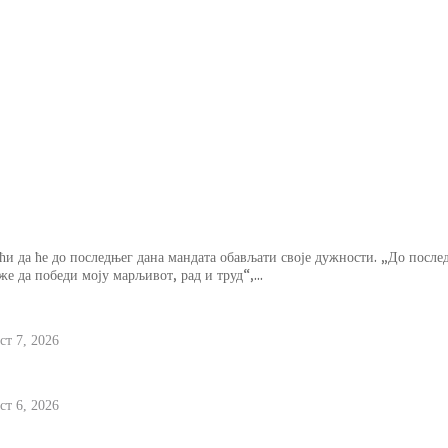
литичким бродоломом
Вучић поручио млад
нема границе
де моју марљивост и труд
ћи да ће до последњег дана мандата обављати своје дужности. „До после
же да победи моју марљивот, рад и труд“,...
на високе температуре на подручју Србије – у 8 са
ст 7, 2026
илас је свестан да је пред политичким бродоломом
ст 6, 2026
учио младима: Доказујете да љубав према Србији н