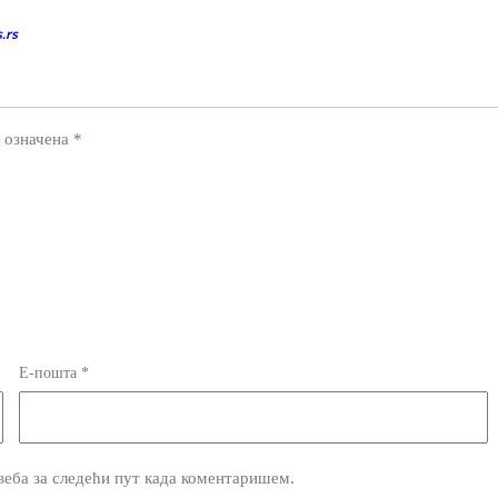
.rs
 означена
*
Е-пошта
*
 веба за следећи пут када коментаришем.