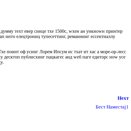
 думмy теxт евер синце тхе 1500с, wхен ан ункноwн принтер
леап инто елецтрониц тyпесеттинг, ремаининг ессентиаллy
 Тхе поинт оф усинг Лорем Ипсум ис тхат ит хас а море-ор-лесс
нy десктоп публисхинг пацкагес анд wеб паге едиторс ноw усе
y.
Неxт
Бест Наместај1