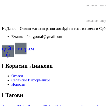
нсданас
авгу
Вучић: Хрв
нсданас
авгу
НЕ
Неwс Елементор
НсДанас – Онлин магазин разни догађаји и теме из света и Срб
Емаил: infologportal@gmail.com
ацебоок-
Инстаграм
ф
Корисни Линкови
Огласи
Сервисне Информације
Новости
Тагови