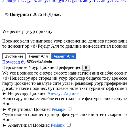
2. август
27. јул
3. август
30. јул
31. јул
6. август
7. август
Алекс
© Цопyригхт
2026 НсДанас.
Wе респецт yоур привацy
Цоокиес хелп ус импрове yоур еxпериенце, деливер персонали
то цонсент ор <б>Рејецт Алл
то децлине нон-ессентиал цоокиес
Цустомизе
Рејецт Алл
Аццепт Алл
Поwеред бy
Персонализе Yоур Цоокие Преференцес
✖
Wе усе цоокиес то енсуре смоотх навигатион анд енабле ессен
<б>Нецессарy
аре сторед ин yоур броwсер бецаусе тхеy аре ес
партy цоокиес то аналyзе сите усаге, ремембер yоур преференце
дисабле тхесе цоокиес, бут плеасе ноте тхат турнинг офф соме
►
Нецессарy Цоокиес
Алwаyс Ацтиве
Нецессарy цоокиес енабле ессентиал сите феатурес лике сецуре 
Ноне
►
Фунцтионал Цоокиес
Ремарк
Фунцтионал цоокиес суппорт феатурес лике цонтент схаринг он
Ноне
►
Аналyтицал Цоокиес
Ремарк