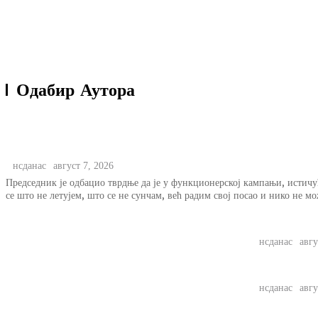
Вучевић: Ђилас је свестан да је пред по
Одабир Аутора
ИСТАКНУТО
ПОЛИТИКА
Вучић: Све радим поштено, а они не могу да побе
нсданас
август 7, 2026
Председник је одбацио тврдње да је у функционерској кампањи, истичу
се што не летујем, што се не сунчам, већ радим свој посао и нико не мо
Упозорење 
нсданас
авгу
Вучевић: Ђ
нсданас
авгу
Вучић пор