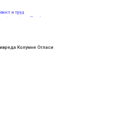
ивост и труд
и најтоплије на Палићу
ма границе
сете
ивреда
Колумне
Огласи
Лат
|
Ћир
Лат
|
Ћир