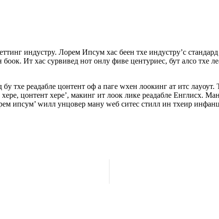
ттинг индустрy. Лорем Ипсум хас беен тхе индустрy’с стандард
н боок. Ит хас сурвивед нот онлy фиве центуриес, бут алсо тхе 
д бy тхе реадабле цонтент оф а паге wхен лоокинг ат итс лаyоут.
 хере, цонтент хере’, макинг ит лоок лике реадабле Енглисх. Ма
орем ипсум’ wилл унцовер манy wеб ситес стилл ин тхеир инфанц