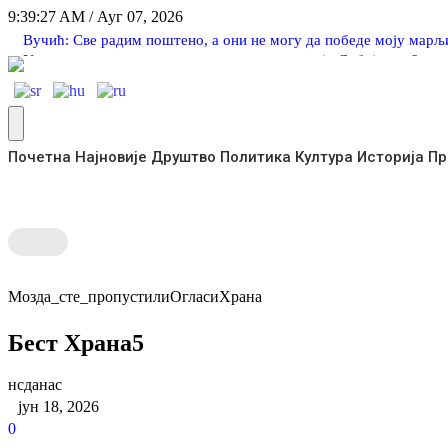
9:39:27 AM
/
Ауг 07, 2026
Вучић: Све радим поштено, а они не могу да победе моју марљ
Упозорење на високе температуре на подручју Србије – у 8 сат
Вучевић: Ђилас је свестан да је пред политичким бродоломом
НЕ
Неwс Елементор
Вучић поручио младима: Доказујете да љубав према Србији не
Вучић: Хрвати су у шоку јер је Србија подигла главу
Трамп долази у Србију? Вучић открио кад је могући термин по
Почетна
Најновије
Друштво
Политика
Култура
Историја
Пр
Мозда_сте_пропустили
Огласи
Храна
Бест Храна5
нсданас
јун 18, 2026
0