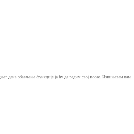
има: Доказујете да љубав према Србији
дњег дана обављања функције ја ћу да радим свој посао. Извињавам вам
ти најтоплије на Палићу
ема границе