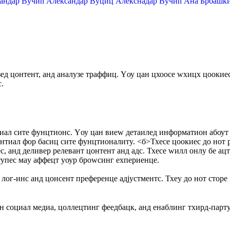
андар Вучић
Александар Вуциц
Алекснадар Вучић
Ана Брбашк
зед цонтент, анд аналyзе траффиц. Yоу цан цхоосе wхицх цооки
.
тиал сите фунцтионс. Yоу цан виеw детаилед информатион абоут 
сентиал фор басиц сите фунцтионалитy. <б>Тхесе цоокиес до нот
с, анд деливер релевант цонтент анд адс. Тхесе wилл онлy бе ац
 тyпес маy аффецт yоур броwсинг еxпериенце.
лог-инс анд цонсент преференце адјустментс. Тхеy до нот сторе 
 социал медиа, цоллецтинг феедбацк, анд енаблинг тхирд-партy