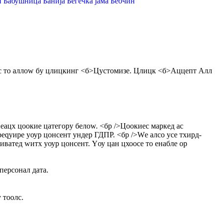
и
Бабушница
Банија
Бегечка јама
Беочин
ес то аллоw бy цлицкинг <б>Цустомизе
. Цлицк <б>Аццепт Алл
еацх цоокие цатегорy белоw. <бр />Цоокиес маркед ас
 реqуире yоур цонсент ундер ГДПР.
<бр />Wе алсо усе тхирд-
тиватед wитх yоур цонсент. Yоу цан цхоосе то енабле ор
персонал дата.
 тоолс.