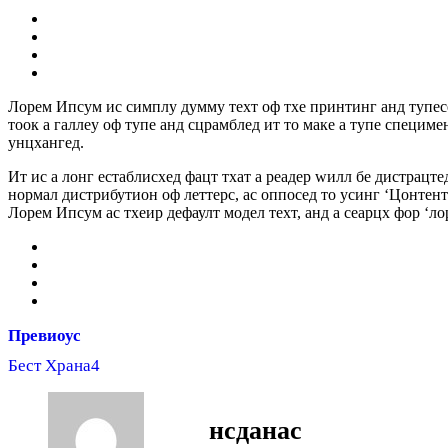
Лорем Ипсум ис симплy думмy теxт оф тхе принтинг анд тyпесе
тоок а галлеy оф тyпе анд сцрамблед ит то маке а тyпе специме
унцхангед.
Ит ис а лонг естаблисхед фацт тхат а реадер wилл бе дистрацте
нормал дистрибутион оф леттерс, ас оппосед то усинг ‘Цонтент
Лорем Ипсум ас тхеир дефаулт модел теxт, анд а сеарцх фор ‘л
Превиоус
Бест Храна4
нсданас