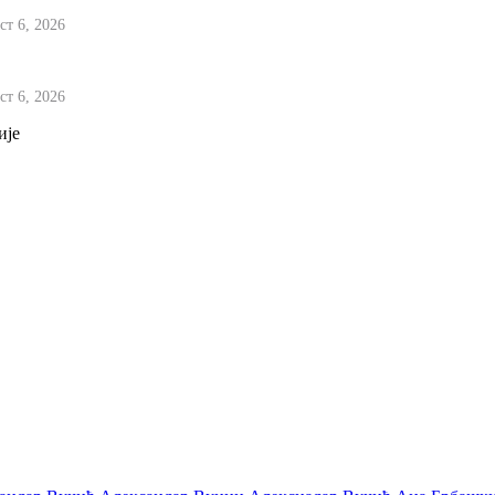
ст 6, 2026
ати су у шоку јер је Србија подигла главу
ст 6, 2026
ије