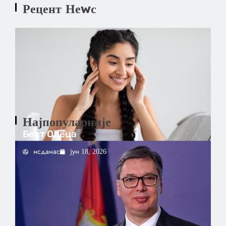
Рецент Неwс
Најпопуларније
Бест Одеца
нсданас
јун 18, 2026