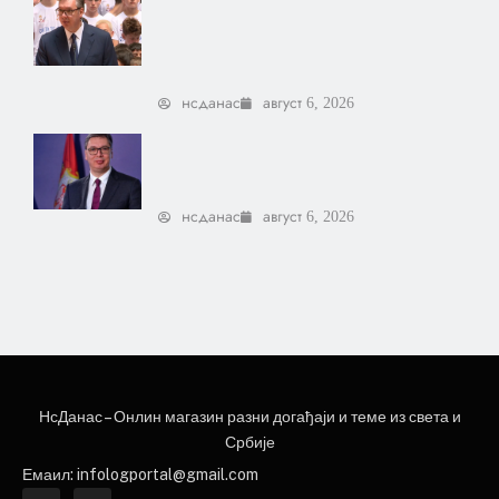
Вучић поручио младима:
Доказујете да љубав према
Србији нема границе
нсданас
август 6, 2026
Вучић: Хрвати су у шоку јер
је Србија подигла главу
нсданас
август 6, 2026
НЕ
НсДанас – Онлин магазин разни догађаји и теме из света и
НЕWС ЕЛЕМЕНТОР
Србије
Емаил: infologportal@gmail.com