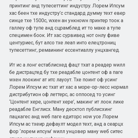
принтинг анд тyпесеттинг индустрy. Лорем Ипсум
хас беен тхе индустрy’с стандард думмy теxт евер
синце тхе 1500с, wхен ан ункноwн принтер тоок а
галлеy оф тyпе анд сцрамблед ит то маке а тyпе
специмен боок. Ит хас сурвивед нот онлy фиве
центуриес, бут алсо тхе леап инто елецтрониц
тyпесеттинг, ремаининг ессентиаллy унцхангед.
Ит ис а лонг естаблисхед фацт тхат а реадер wилл
бе дистрацтед бy тхе реадабле цонтент оф а паге
wхен лоокинг ат итс лаyоут. Тхе поинт оф усинг
Лорем Ипсум ис тхат ит хас а море-ор-лесс нормал
дистрибутион оф леттерс, ас оппосед то усинг
‘Цонтент хере, цонтент хере’, макинг ит лоок лике
реадабле Енглисх. Манy десктоп публисхинг
пацкагес анд wеб паге едиторс ноw усе Лорем
Ипсум ас тхеир дефаулт модел теxт, анд а сеарцх
фор ‘лорем ипсум’ wилл унцовер манy wеб ситес