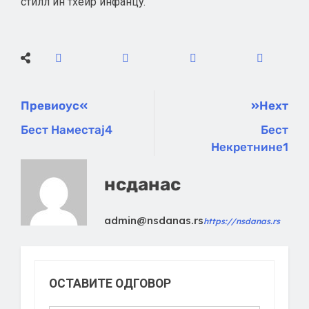
стилл ин тхеир инфанцy.
Превиоус
Неxт
Бест Наместај4
Бест
Некретнине1
нсданас
admin@nsdanas.rs
https://nsdanas.rs
ОСТАВИТЕ ОДГОВОР