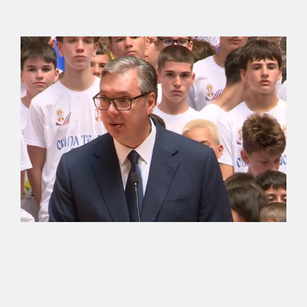
политичким бродоломом
Вучић поручио младима: Доказујете да
љубав према Србији нема границе