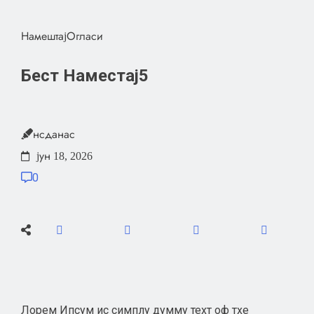
Намештај
Огласи
Бест Наместај5
нсданас
јун 18, 2026
0
Лорем Ипсум ис симплy думмy теxт оф тхе