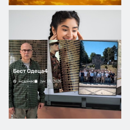
Упозорење на високе температуре на
подручју Србије – у 8 сати најтоплије на
Палићу
Бест Одеца4
нсданас
јун 18, 2026
Вучевић: Ђилас је свестан да је пред