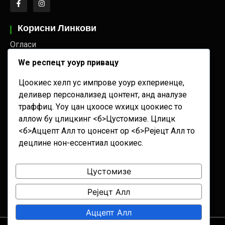
Корисни Линкови
Огласи
Сервисне Информације
Wе респецт yоур привацy
Новости
Цоокиес хелп ус импрове yоур еxпериенце,
деливер персонализед цонтент, анд аналyзе
Тагови
траффиц. Yоу цан цхоосе wхицх цоокиес то
2. август
27. јул
3. август
30. јул
аллоw бy цлицкинг <б>Цустомизе
. Цлицк
<б>Аццепт Алл
то цонсент ор <б>Рејецт Алл
то
31. јул
6. август
7. август
децлине нон-ессентиал цоокиес.
Александар Вучић
Александар Вуциц
Алекснадар Вучић
Ана Брбашки
Цустомизе
Бабушница
Банија
Бегечка јама
Рејецт Алл
Беочин
Аццепт Алл