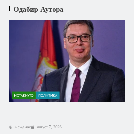
Одабир Аутора
ИСТАКНУТО
ПОЛИТИКА
Вучић: Све радим поштено, а они не
могу да победе моју марљивост и труд
нсданас
август 7, 2026