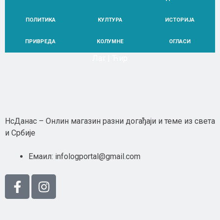
ПОЛИТИКА
КУЛТУРА
ИСТОРИЈА
ПРИВРЕДА
КОЛУМНЕ
ОГЛАСИ
Лат
|
Ћир
НЕ
Неwс Елементор
НсДанас – Онлин магазин разни догађаји и теме из света
и Србије
Емаил: infologportal@gmail.com