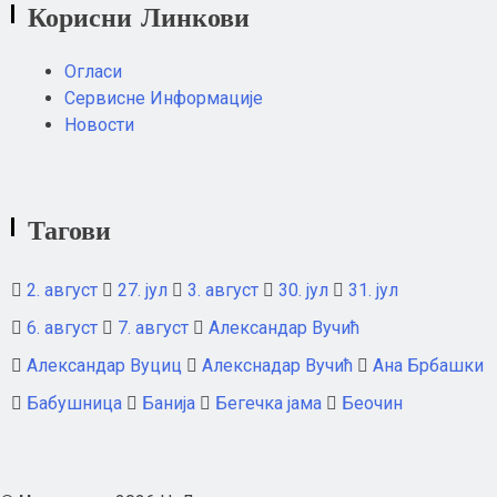
Корисни Линкови
Огласи
Сервисне Информације
Новости
Тагови
2. август
27. јул
3. август
30. јул
31. јул
6. август
7. август
Александар Вучић
Александар Вуциц
Алекснадар Вучић
Ана Брбашки
Бабушница
Банија
Бегечка јама
Беочин