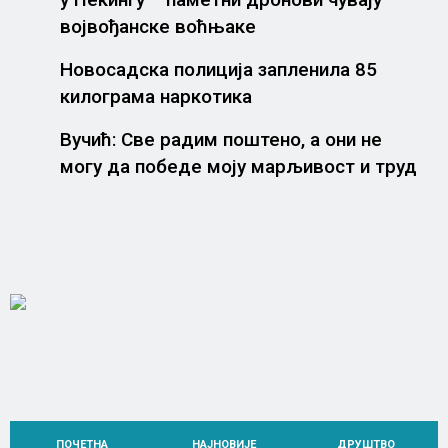
војвођанске воћњаке
Новосадска полиција запленила 85
килограма наркотика
Вучић: Све радим поштено, а они не
могу да победе моју марљивост и труд
НЕ
Неwс Елементор
ПОЧЕТНА
НАЈНОВИЈЕ
ДРУШТВО