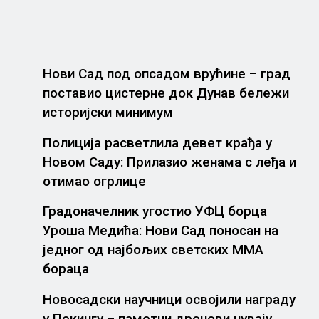
Нови Сад под опсадом врућине – град
поставио цистерне док Дунав бележи
историјски минимум
Полиција расветлила девет крађа у
Новом Саду: Прилазио женама с леђа и
отимао огрлице
Градоначелник угостио УФЦ борца
Уроша Медића: Нови Сад поносан на
једног од најбољих светских ММА
бораца
Новосадски научници освојили награду
у Пекингу – паметни дронови чувају