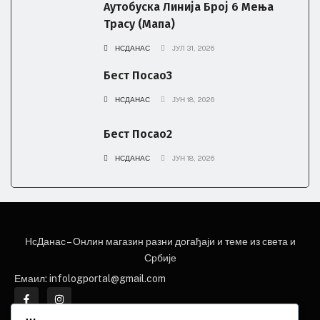
Аутобуска Линија Број 6 Мења
Трасу (мапа)
НСДАНАС
ЈУЛ 31, 2026
Бест Посао3
НСДАНАС
ЈУН 18, 2026
Бест Посао2
НСДАНАС
ЈУН 18, 2026
НЕ
НсДанас – Онлин магазин разни догађаји и теме из света и
НЕWС ЕЛЕМЕНТОР
Србије
Емаил: infologportal@gmail.com