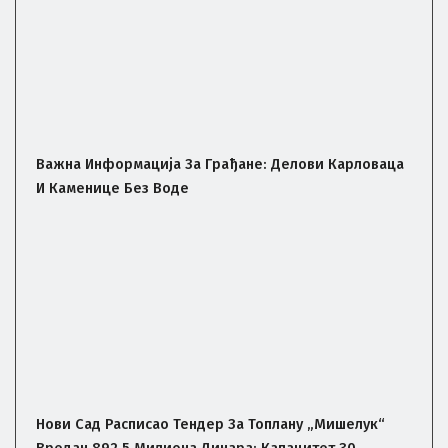
Важна Информација За Грађане: Делови Карловаца
И Каменице Без Воде
Нови Сад Расписао Тендер За Топлану „Мишелук“
Вредан 892,5 Милиона Динара: Капацитет 30