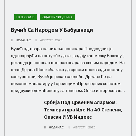
НАЈНОВИЈЕ
ОДАБИР УРЕДНИКА
Вучић Са Народом У Бабушници
НСДАНАС
АВГУСТ 1, 2026
Вучић одговара на питања новинара Председник је,
одговарајући на оптужбе да га „водају као мечку Божану“,
рекао да је поносан што разговара са својим народом. На
план Дејана Шошкића како да српски производи постану
конкурентни, Вучић је рекао следеће: Државе ће да
помогне манастиру у ГорчинцимаПредседник се потом
придружио домаћинству за трпезом. Он се интересовао...
Србија Под Црвеним Алармом:
Температура Иде На 40 Степени,
Опасан И УВ Индекс
НСДАНАС
АВГУСТ 1, 2026