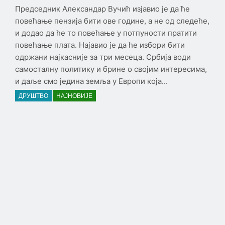
Председник Александар Вучић изјавио је да ће
повећање пензија бити ове године, а не од следеће,
и додао да ће то повећање у потпуности пратити
повећање плата. Најавио је да ће избори бити
одржани најкасније за три месеца. Србија води
самосталну политику и брине о својим интересима,
и даље смо једина земља у Европи која...
ДРУШТВО
НАЈНОВИЈЕ