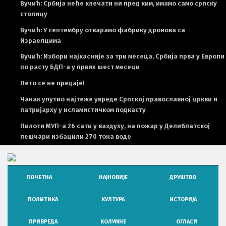
Вучић: Србија неће клечати ни пред ким, имамо само српску
столицу
Вучић: У септембру отварамо фабрику дронова са
Израелцима
Вучић: Избори најкасније за три месеца, Србија прва у Европи
по расту БДП-а у првих шест месеци
Лето се не предаје!
Чанак упутио најтеже увреде Српској православној цркви и
патријарху у исламистичком подкасту
Пилоти МУП-а 26 сати у ваздуху, на пожар у Делиблатској
пешчари избацили 270 тона воде
НЕ
НЕWС ЕЛЕМЕНТОР
ПОЧЕТНА
НАЈНОВИЈЕ
ДРУШТВО
ПОЛИТИКА
КУЛТУРА
ИСТОРИЈА
ПРИВРЕДА
КОЛУМНЕ
ОГЛАСИ