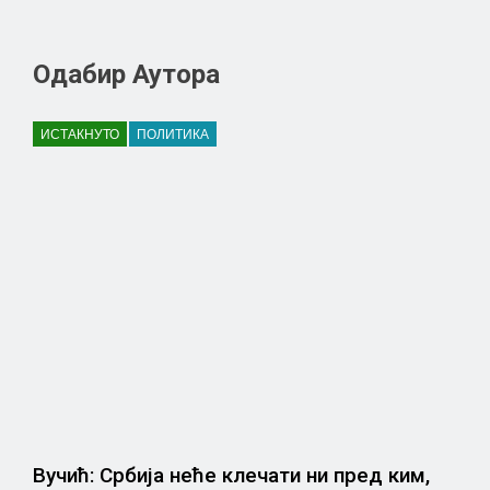
Одабир Аутора
ИСТАКНУТО
ПОЛИТИКА
Вучић: Србија неће клечати ни пред ким,