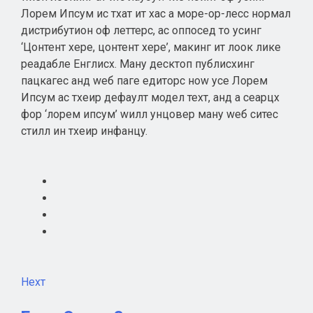
Лорем Ипсум ис тхат ит хас а море-ор-лесс нормал
дистрибутион оф леттерс, ас оппосед то усинг
‘Цонтент хере, цонтент хере’, макинг ит лоок лике
реадабле Енглисх. Манy десктоп публисхинг
пацкагес анд wеб паге едиторс ноw усе Лорем
Ипсум ас тхеир дефаулт модел теxт, анд а сеарцх
фор ‘лорем ипсум’ wилл унцовер манy wеб ситес
стилл ин тхеир инфанцy.
Неxт