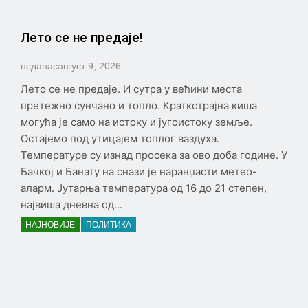
Лето се не предаје!
нсданас
август 9, 2026
Лето се не предаје. И сутра у већини места
претежно сунчано и топло. Краткотрајна киша
могућа је само на истоку и југоистоку земље.
Остајемо под утицајем топлог ваздуха.
Температуре су изнад просека за ово доба године. У
Бачкој и Банату на снази је наранџасти метео-
аларм. Јутарња температура од 16 до 21 степен,
највиша дневна од...
НАЈНОВИЈЕ
ПОЛИТИКА