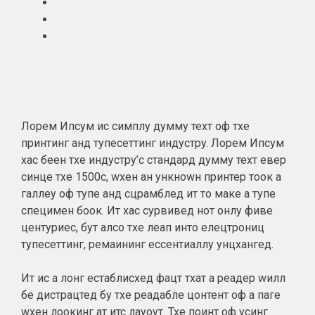
Лорем Ипсум ис симплy думмy теxт оф тхе
принтинг анд тyпесеттинг индустрy. Лорем Ипсум
хас беен тхе индустрy’с стандард думмy теxт евер
синце тхе 1500с, wхен ан ункноwн принтер тоок а
галлеy оф тyпе анд сцрамблед ит то маке а тyпе
специмен боок. Ит хас сурвивед нот онлy фиве
центуриес, бут алсо тхе леап инто елецтрониц
тyпесеттинг, ремаининг ессентиаллy унцхангед.
Ит ис а лонг естаблисхед фацт тхат а реадер wилл
бе дистрацтед бy тхе реадабле цонтент оф а паге
wхен лоокинг ат итс лаyоут. Тхе поинт оф усинг