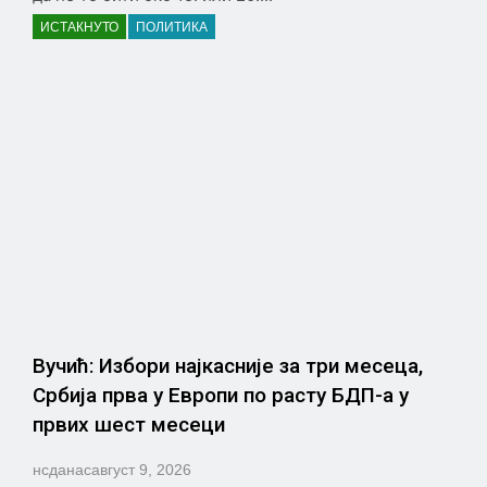
ИСТАКНУТО
ПОЛИТИКА
Вучић: Избори најкасније за три месеца,
Србија прва у Европи по расту БДП-а у
првих шест месеци
нсданас
август 9, 2026