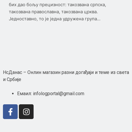
бих дао бољу прецизност: такозвана српска,
такозвана православна, такозвана црква.
Једноставно, то је једна удружена група...
Неwс Елементор
НсДанас – Онлин магазин разни догађаји и теме из света
НЕ
и Србије
Емаил: infologportal@gmail.com