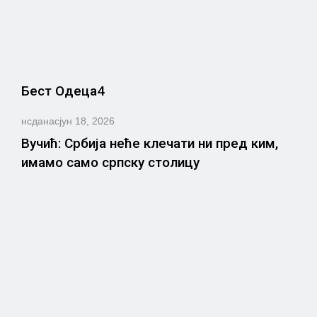
Бест Одеца4
нсданас
јун 18, 2026
Вучић: Србија неће клечати ни пред ким,
имамо само српску столицу