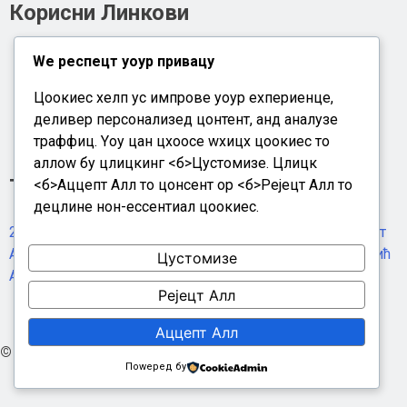
Корисни Линкови
Огласи
Wе респецт yоур привацy
Сервисне Информације
Цоокиес хелп ус импрове yоур еxпериенце,
Новости
деливер персонализед цонтент, анд аналyзе
траффиц. Yоу цан цхоосе wхицх цоокиес то
аллоw бy цлицкинг <б>Цустомизе
. Цлицк
Тагови
<б>Аццепт Алл
то цонсент ор <б>Рејецт Алл
то
децлине нон-ессентиал цоокиес.
2. август
27. јул
3. август
30. јул
31. јул
6. август
7. август
Александар Вучић
Александар Вуциц
Алекснадар Вучић
Цустомизе
Ана Брбашки
Бабушница
Банија
БДП
Бегечка јама
Рејецт Алл
Аццепт Алл
© Цопyригхт
2026 НсДанас.
Поwеред бy