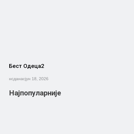
Бест Одеца2
нсданас
јун 18, 2026
Најпопуларније