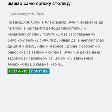
имамо само српску столицу
нсданас
август 9, 2026
Председник Србије Александар Вучић изјавио је да
ће Србија наставити да води самосталну и
независну спољну политику, без сврставања уз
било коју велику силу, поручивши да је његов посао
да штити искључиво интересе Србије. Говорећи о
односима са великим силама, Вучић је рекао да је
задовољан сарадњом са Кином и Сједињеним
Америчким Државама, као и...
ИСТАКНУТО
ПОЛИТИКА