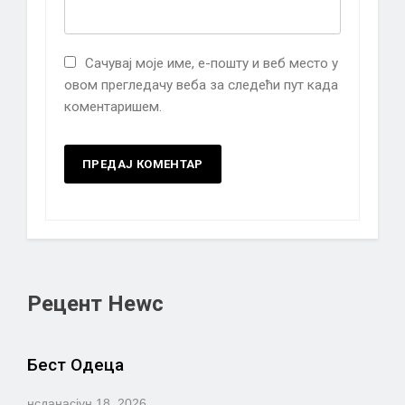
Сачувај моје име, е-пошту и веб место у
овом прегледачу веба за следећи пут када
коментаришем.
Рецент Неwс
Бест Одеца
нсданас
јун 18, 2026