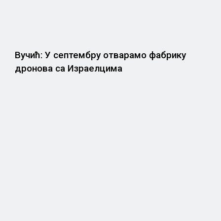
Вучић: У септембру отварамо фабрику
дронова са Израелцима