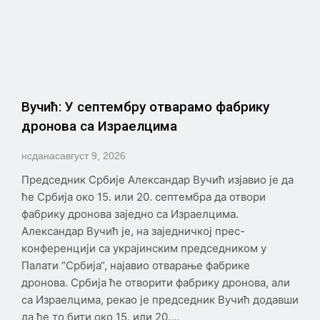
Вучић: У септембру отварамо фабрику
дронова са Израелцима
нсданас
август 9, 2026
Председник Србије Александар Вучић изјавио је да
ће Србија око 15. или 20. септембра да отвори
фабрику дронова заједно са Израелцима.
Александар Вучић је, на заједничкој прес-
конференцији са украјинским председником у
Палати “Србија“, најавио отварање фабрике
дронова. Србија ће отворити фабрику дронова, али
са Израелцима, рекао је председник Вучић додавши
да ће то бити око 15. или 20....