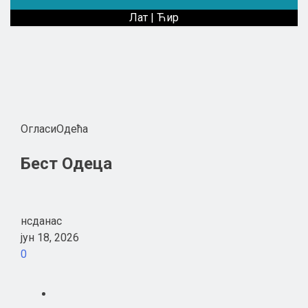
Лат
|
Ћир
Огласи
Одећа
Бест Одеца
нсданас
јун 18, 2026
0