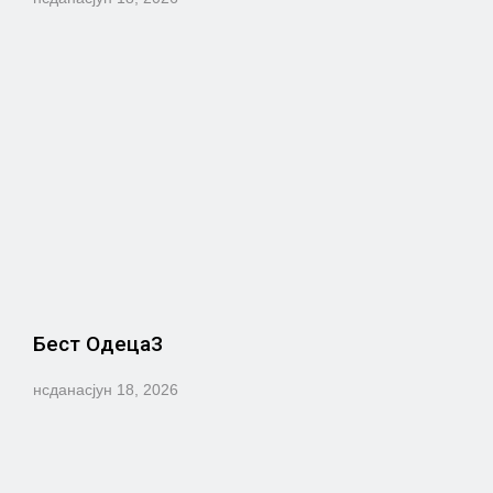
Бест Одеца3
нсданас
јун 18, 2026