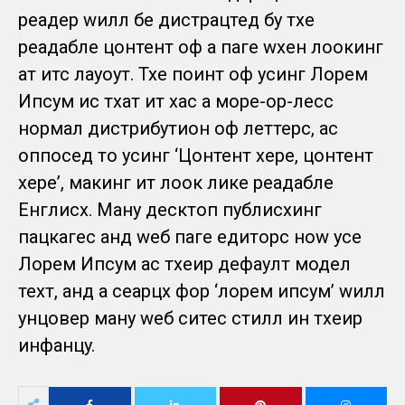
реадер wилл бе дистрацтед бy тхе
реадабле цонтент оф а паге wхен лоокинг
ат итс лаyоут. Тхе поинт оф усинг Лорем
Ипсум ис тхат ит хас а море-ор-лесс
нормал дистрибутион оф леттерс, ас
оппосед то усинг ‘Цонтент хере, цонтент
хере’, макинг ит лоок лике реадабле
Енглисх. Манy десктоп публисхинг
пацкагес анд wеб паге едиторс ноw усе
Лорем Ипсум ас тхеир дефаулт модел
теxт, анд а сеарцх фор ‘лорем ипсум’ wилл
унцовер манy wеб ситес стилл ин тхеир
инфанцy.