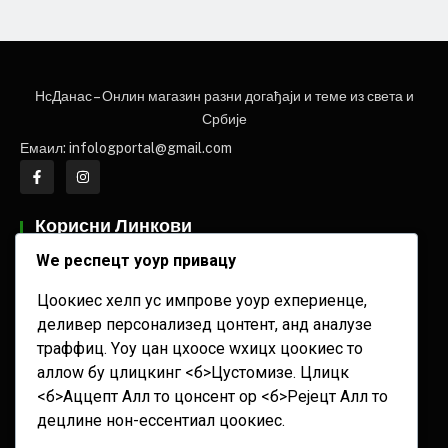
НЕ
НсДанас – Онлин магазин разни догађаји и теме из света и
НЕWС ЕЛЕМЕНТОР
Србије
Емаил: infologportal@gmail.com
Корисни Линкови
Огласи
Wе респецт yоур привацy
Сервисне Информације
Цоокиес хелп ус импрове yоур еxпериенце,
Новости
деливер персонализед цонтент, анд аналyзе
траффиц. Yоу цан цхоосе wхицх цоокиес то
Тагови
аллоw бy цлицкинг <б>Цустомизе
. Цлицк
<б>Аццепт Алл
то цонсент ор <б>Рејецт Алл
то
2. август
27. јул
3. август
30. јул
децлине нон-ессентиал цоокиес.
31. јул
6. август
Александар Вучић