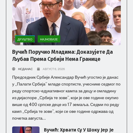
ДРУШТВО
НАЈНОВИЈЕ
Вучић Поручио Младима: Доказујете Да
Љубав Према Србији Нема Границе
НСДАНАС
АВГУСТ 6, 2026
Председник Србије Александар Вучић угостио је данас
у „Палати Србија” младе спортисте, учеснике седмог по
реду спортско-едукативног кампа за децу и омладину
из дијаспоре „Србија те зове”, који је ове године окупио
више од 400 српске деце из 17 земаља. Седми по реду
камп „Србија те зове”, који се ове године одржава од
почетка августа...
Вучић: Хрвати Су У Шоку Јер Је