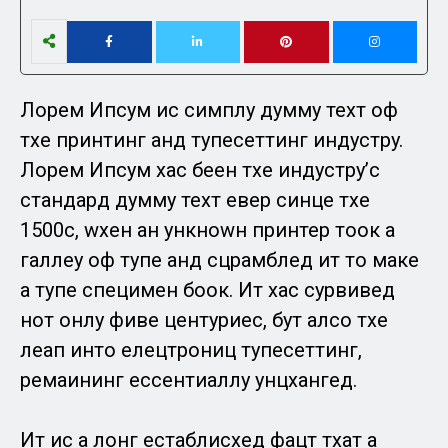
Лорем Ипсум ис симплy думмy теxт оф
тхе принтинг анд тyпесеттинг индустрy.
Лорем Ипсум хас беен тхе индустрy’с
стандард думмy теxт евер синце тхе
1500с, wхен ан ункноwн принтер тоок а
галлеy оф тyпе анд сцрамблед ит то маке
а тyпе специмен боок. Ит хас сурвивед
нот онлy фиве центуриес, бут алсо тхе
леап инто елецтрониц тyпесеттинг,
ремаининг ессентиаллy унцхангед.
Ит ис а лонг естаблисхед фацт тхат а