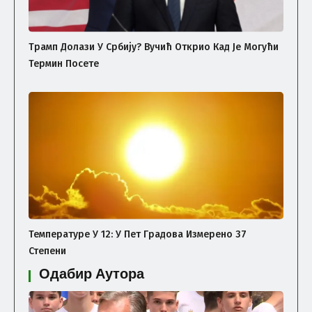
Трамп Долази У Србију? Вучић Открио Кад Је Могући
Термин Посете
Температуре У 12: У Пет Градова Измерено 37
Степени
Одабир Аутора