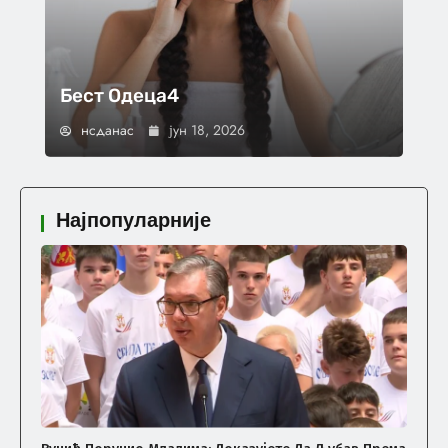
Бест Одеца4
нсданас
јун 18, 2026
Најпопуларније