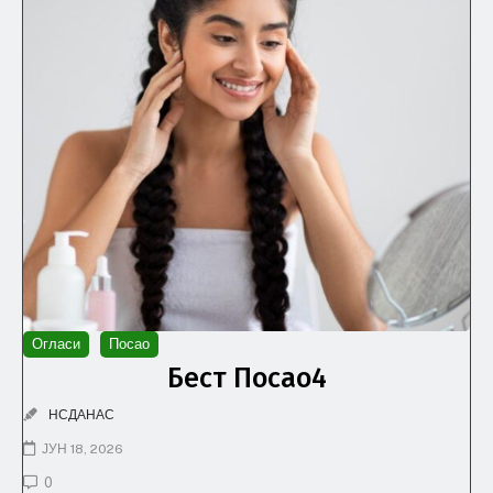
Огласи
Посао
Бест Посао4
НСДАНАС
ЈУН 18, 2026
0