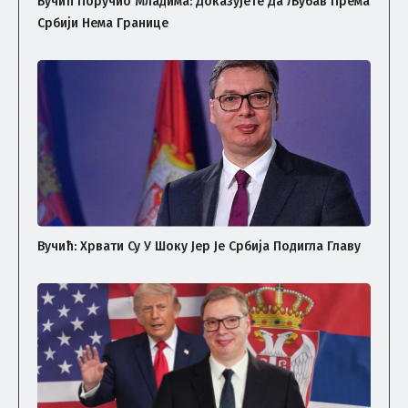
Вучић Поручио Младима: Доказујете Да Љубав Према
Србији Нема Границе
Вучић: Хрвати Су У Шоку Јер Је Србија Подигла Главу