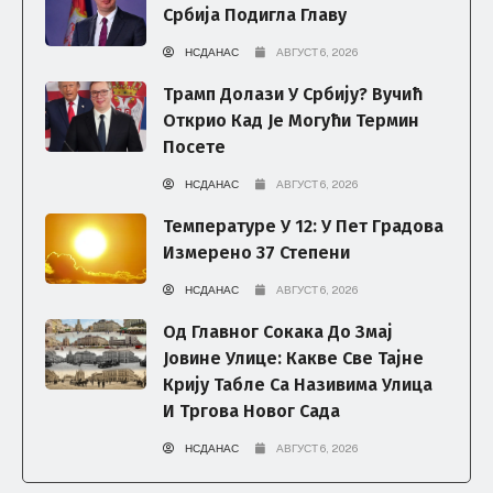
Србија Подигла Главу
НСДАНАС
АВГУСТ 6, 2026
Трамп Долази У Србију? Вучић
Открио Кад Је Могући Термин
Посете
НСДАНАС
АВГУСТ 6, 2026
Температуре У 12: У Пет Градова
Измерено 37 Степени
НСДАНАС
АВГУСТ 6, 2026
Од Главног Сокака До Змај
Јовине Улице: Какве Све Тајне
Крију Табле Са Називима Улица
И Тргова Новог Сада
НСДАНАС
АВГУСТ 6, 2026