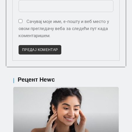
Сачувај моје име, е-пошту и веб место у
овом прегледачу веба за следећи пут када
коментаришем.
Рецент Неwс