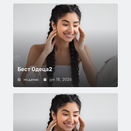
Бест Одеца2
нсданас
јун 18, 2026